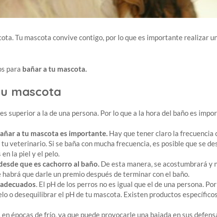
ota. Tu mascota convive contigo, por lo que es importante realizar u
os para
bañar a tu mascota.
tu mascota
s superior a la de una persona. Por lo que a la hora del baño es impo
bañar a tu mascota es importante.
Hay que tener claro la frecuencia 
u veterinario. Si se baña con mucha frecuencia, es posible que se des
n la piel y el pelo.
esde que es cachorro al baño.
De esta manera, se acostumbrará y n
ue habrá que darle un premio después de terminar con el baño.
 adecuados
. El pH de los perros no es igual que el de una persona. P
lo o desequilibrar el pH de tu mascota. Existen productos específicos
, en épocas de frío, ya que puede provocarle una bajada en sus defens